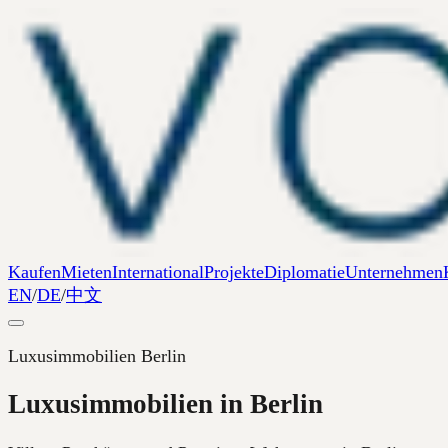
Kaufen
Mieten
International
Projekte
Diplomatie
Unternehmen
EN
/
DE
/
中文
Luxusimmobilien Berlin
Luxusimmobilien in Berlin