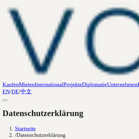
Kaufen
Mieten
International
Projekte
Diplomatie
Unternehmen
EN
/
DE
/
中文
Datenschutzerklärung
Startseite
/
Datenschutzerklärung