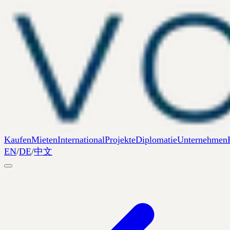
Kaufen
Mieten
International
Projekte
Diplomatie
Unternehmen
EN
/
DE
/
中文