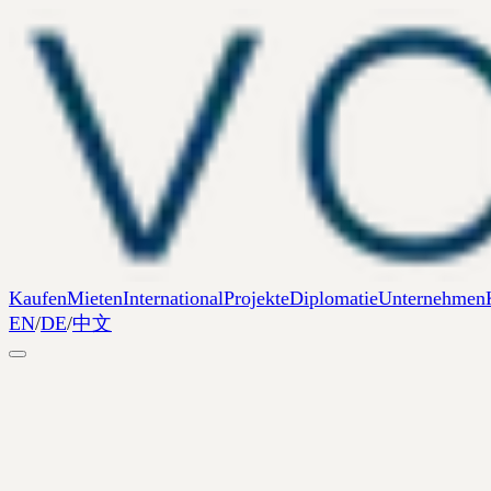
Kaufen
Mieten
International
Projekte
Diplomatie
Unternehmen
EN
/
DE
/
中文