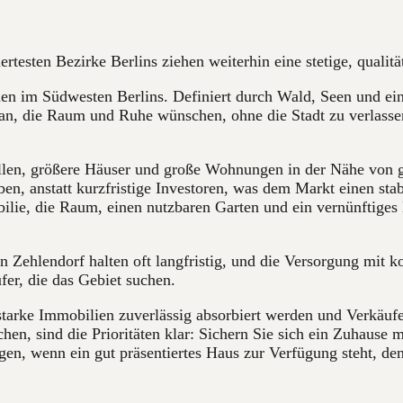
testen Bezirke Berlins ziehen weiterhin eine stetige, qualitä
nen im Südwesten Berlins. Definiert durch Wald, Seen und ei
an, die Raum und Ruhe wünschen, ohne die Stadt zu verlassen
illen, größere Häuser und große Wohnungen in der Nähe von g
ben, anstatt kurzfristige Investoren, was dem Markt einen stab
bilie, die Raum, einen nutzbaren Garten und ein vernünftiges
 Zehlendorf halten oft langfristig, und die Versorgung mit k
ufer, die das Gebiet suchen.
 starke Immobilien zuverlässig absorbiert werden und Verkäufe
suchen, sind die Prioritäten klar: Sichern Sie sich ein Zuhau
en, wenn ein gut präsentiertes Haus zur Verfügung steht, denn