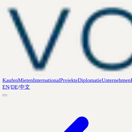
Kaufen
Mieten
International
Projekte
Diplomatie
Unternehmen
EN
/
DE
/
中文