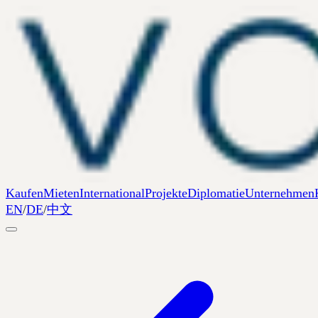
Kaufen
Mieten
International
Projekte
Diplomatie
Unternehmen
EN
/
DE
/
中文